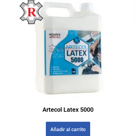
Artecol Latex 5000
£
519000
Añadir al carrito