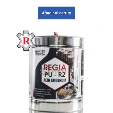
£
519000
Añadir al carrito