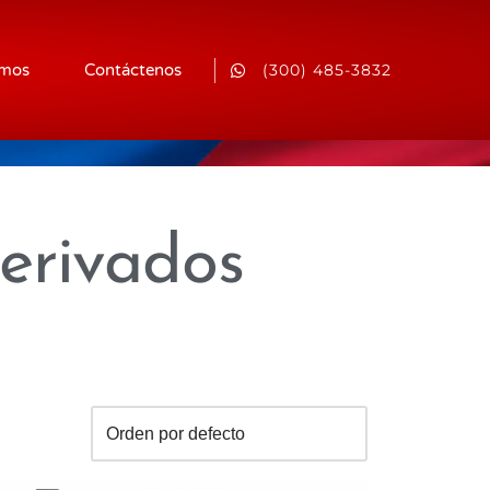
(300) 485-3832
omos
Contáctenos
erivados