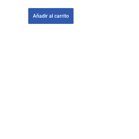
£
519000
Añadir al carrito