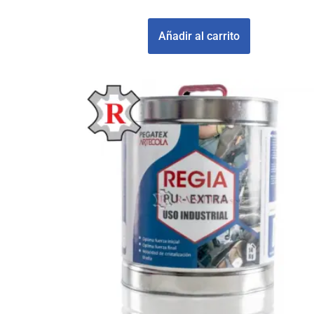
£
519000
Añadir al carrito