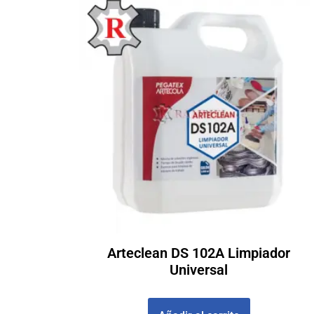
Arteclean DS 102A Limpiador
Universal
£
519000